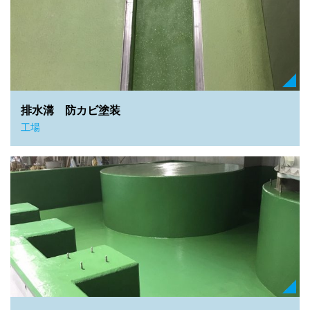
排水溝 防カビ塗装
工場